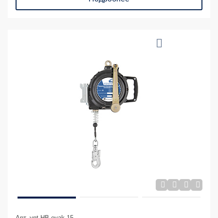
Арт. vnt HB evak 15