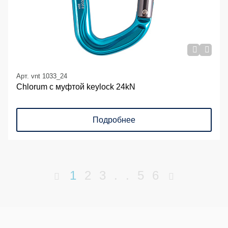
Арт. vnt 1033_24
Chlorum с муфтой keylock 24kN
Подробнее
1
2
3
.
.
5
6