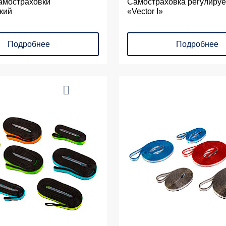
самостраховки
Самостраховка регулиру
кий
«Vector I»
Подробнее
Подробнее