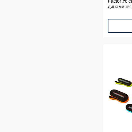
Factor Ус 
динамичес