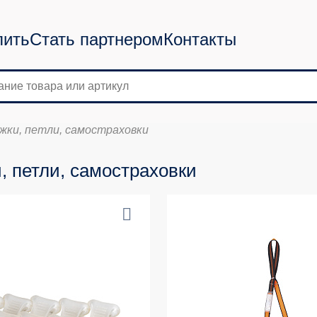
пить
Стать партнером
Контакты
ки, петли, самостраховки
, петли, самостраховки