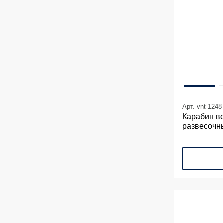
Арт. vnt 1248
Карабин в
развесочн