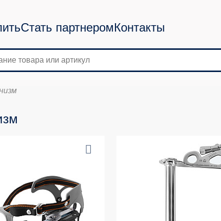
пить
Стать партнером
Контакты
низм
изм