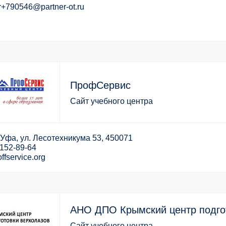
r+
790546@partner-ot.ru
ПрофСервис
Сайт учебного центра
 Уфа, ул. Лесотехникума 53, 450071
-152-89-64
ffservice.org
АНО ДПО Крымский центр подго
Сайт учебного центра