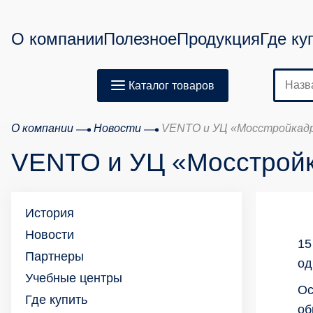
О компании
Полезное
Продукция
Где ку
Каталог товаров
О компании
Новости
VENTO и УЦ «Мосстройкадр
VENTO и УЦ «Мосстройк
История
Новости
15
Партнеры
од
Учебные центры
Ос
Где купить
об