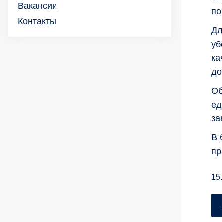
Вакансии
по
Контакты
Дл
уб
ка
до
Об
ед
за
В 
пр
15