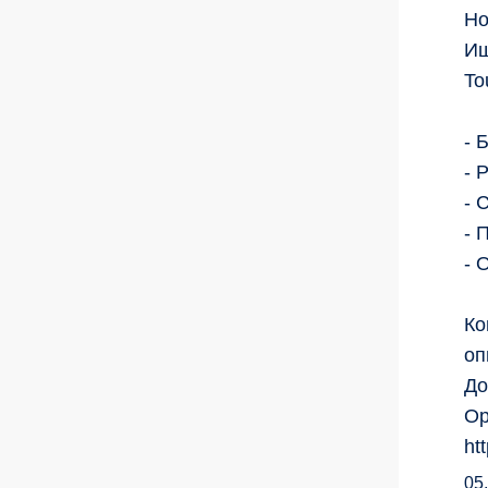
Но
Ищ
To
- 
- 
- 
- 
- 
Ко
оп
До
Ор
ht
05