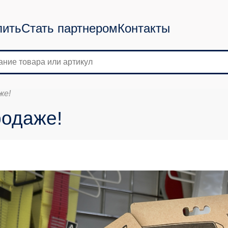
пить
Стать партнером
Контакты
же!
родаже!