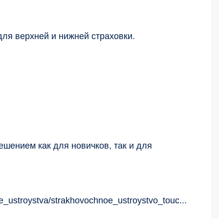
ля верхней и нижней страховки.
шением как для новичков, так и для
ye_ustroystva/strakhovochnoe_ustroystvo_touc...