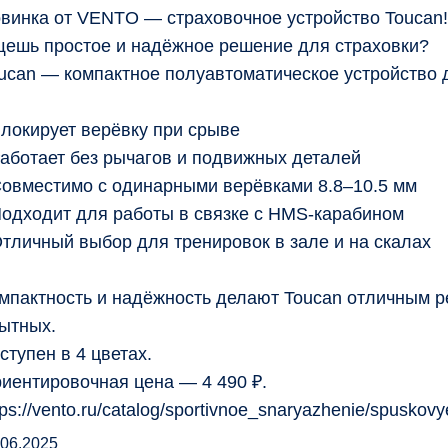
винка от VENTO — страховочное устройство Toucan!
ешь простое и надёжное решение для страховки?
ucan — компактное полуавтоматическое устройство д
Блокирует верёвку при срыве
Работает без рычагов и подвижных деталей
Совместимо с одинарными верёвками 8.8–10.5 мм
Подходит для работы в связке с HMS-карабином
Отличный выбор для тренировок в зале и на скалах
мпактность и надёжность делают Toucan отличным ре
ытных.
ступен в 4 цветах.
иентировочная цена — 4 490 ₽.
tps://vento.ru/catalog/sportivnoe_snaryazhenie/spuskov
.06.2025