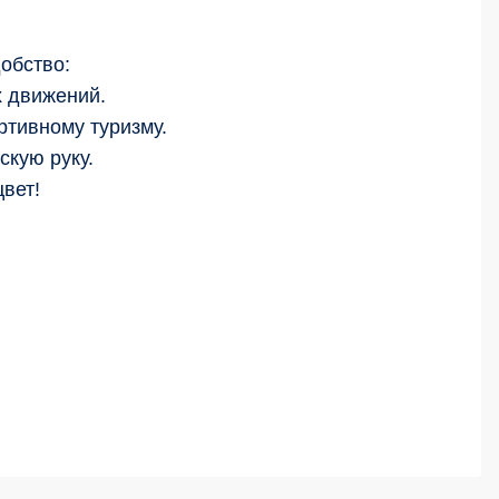
обство:
х движений.
ртивному туризму.
скую руку.
вет!