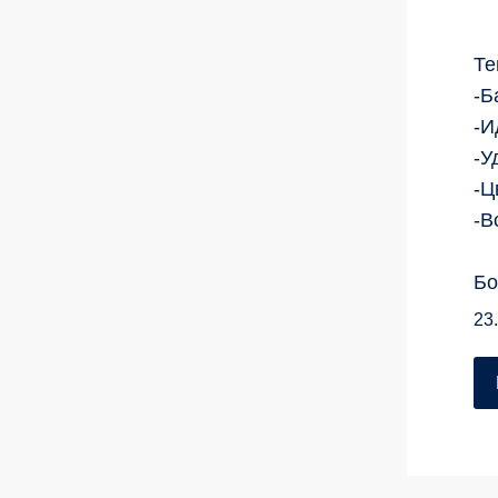
Те
-Б
-И
-У
-Ц
-В
Бо
23