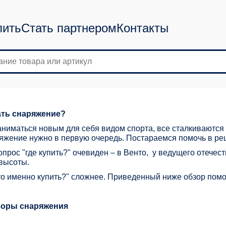
пить
Стать партнером
Контакты
ать снаряжение?
ниматься новым для себя видом спорта, все сталкиваются 
ряжение нужно в первую очередь. Постараемся помочь в р
опрос "где купить?" очевиден – в Венто, у ведущего отече
 высоты.
то именно купить?" сложнее. Приведенный ниже обзор помо
зоры снаряжения