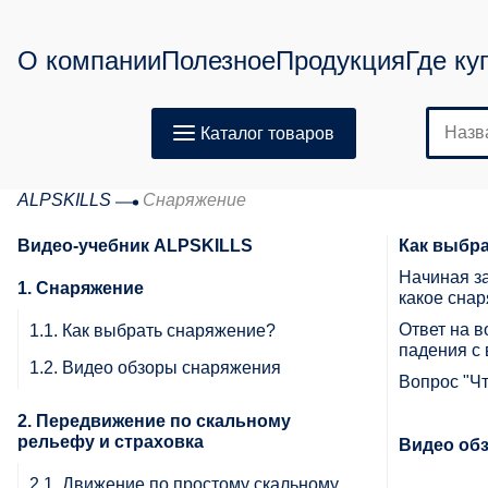
О компании
Полезное
Продукция
Где ку
Каталог товаров
ALPSKILLS
Снаряжение
Видео-учебник ALPSKILLS
Как выбр
Начиная за
1. Снаряжение
какое сна
Ответ на в
1.1. Как выбрать снаряжение?
падения с
1.2. Видео обзоры снаряжения
Вопрос "Ч
2. Передвижение по скальному
рельефу и страховка
Видео об
2.1. Движение по простому скальному